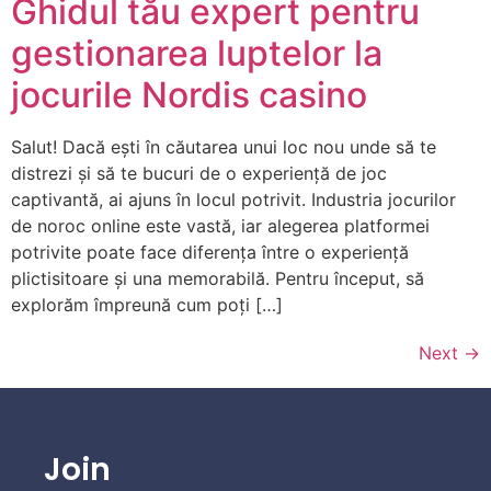
Ghidul tău expert pentru
gestionarea luptelor la
jocurile Nordis casino
Salut! Dacă ești în căutarea unui loc nou unde să te
distrezi și să te bucuri de o experiență de joc
captivantă, ai ajuns în locul potrivit. Industria jocurilor
de noroc online este vastă, iar alegerea platformei
potrivite poate face diferența între o experiență
plictisitoare și una memorabilă. Pentru început, să
explorăm împreună cum poți […]
Next
→
Join