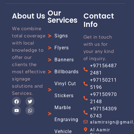
Our
About Us
Contact
Services
Info
We combine
total coverage
Signs
Get in touch
with local
with us for
Flyers
knowledge to
your any kind
offer our
of inquiry.
Banners
clients the
+97156487
most effective
Billboards
2481
signage
+97150211
Vinyl Cut
solutions and
5196
Services.
+97150970
Stickers
2148
Marble
+97154309
6743
Engraving
alamirsign@gmail
Al Aamir
Vehicle