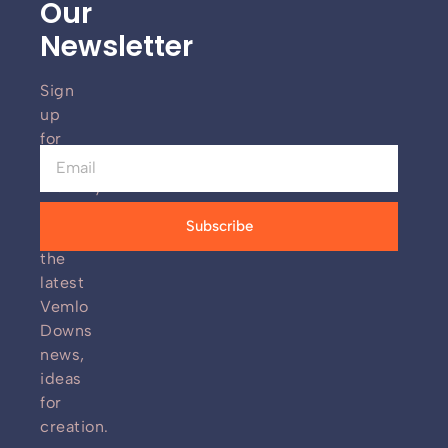
Our
Newsletter
Sign
up
for
our
monthly
newsletter
Subscribe
for
the
latest
Vemlo
Downs
news,
ideas
for
creation.