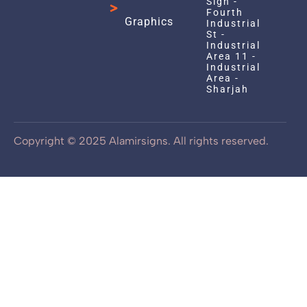
Sign -
Fourth
Graphics
Industrial
St -
Industrial
Area 11 -
Industrial
Area -
Sharjah
Copyright © 2025 Alamirsigns. All rights reserved.