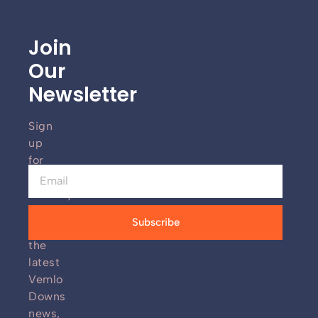
Join
Our
Newsletter
Sign
up
for
our
monthly
newsletter
Subscribe
for
the
latest
Vemlo
Downs
news,