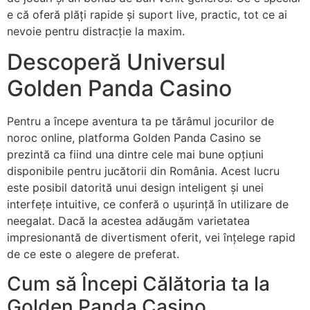
e că oferă plăți rapide și suport live, practic, tot ce ai
nevoie pentru distracție la maxim.
Descoperă Universul
Golden Panda Casino
Pentru a începe aventura ta pe tărâmul jocurilor de
noroc online, platforma Golden Panda Casino se
prezintă ca fiind una dintre cele mai bune opțiuni
disponibile pentru jucătorii din România. Acest lucru
este posibil datorită unui design inteligent și unei
interfețe intuitive, ce conferă o ușurință în utilizare de
neegalat. Dacă la acestea adăugăm varietatea
impresionantă de divertisment oferit, vei înțelege rapid
de ce este o alegere de preferat.
Cum să Începi Călătoria ta la
Golden Panda Casino