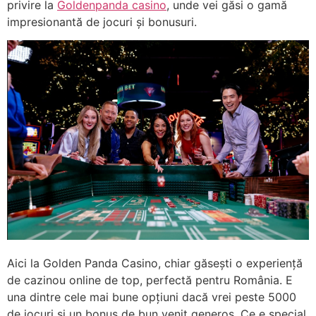
privire la
Goldenpanda casino
, unde vei găsi o gamă
impresionantă de jocuri și bonusuri.
Aici la Golden Panda Casino, chiar găsești o experiență
de cazinou online de top, perfectă pentru România. E
una dintre cele mai bune opțiuni dacă vrei peste 5000
de jocuri și un bonus de bun venit generos. Ce e special