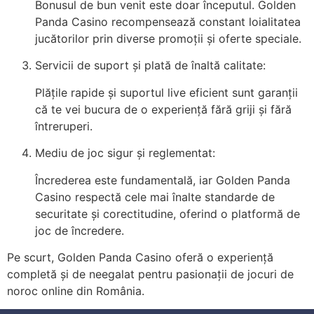
Bonusul de bun venit este doar începutul. Golden
Panda Casino recompensează constant loialitatea
jucătorilor prin diverse promoții și oferte speciale.
Servicii de suport și plată de înaltă calitate:
Plățile rapide și suportul live eficient sunt garanții
că te vei bucura de o experiență fără griji și fără
întreruperi.
Mediu de joc sigur și reglementat:
Încrederea este fundamentală, iar Golden Panda
Casino respectă cele mai înalte standarde de
securitate și corectitudine, oferind o platformă de
joc de încredere.
Pe scurt, Golden Panda Casino oferă o experiență
completă și de neegalat pentru pasionații de jocuri de
noroc online din România.