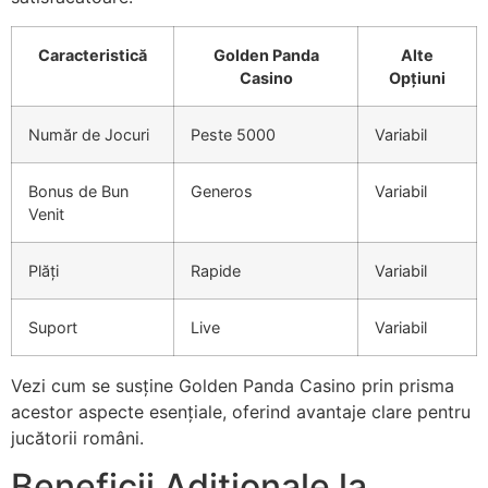
Caracteristică
Golden Panda
Alte
Casino
Opțiuni
Număr de Jocuri
Peste 5000
Variabil
Bonus de Bun
Generos
Variabil
Venit
Plăți
Rapide
Variabil
Suport
Live
Variabil
Vezi cum se susține Golden Panda Casino prin prisma
acestor aspecte esențiale, oferind avantaje clare pentru
jucătorii români.
Beneficii Adiționale la