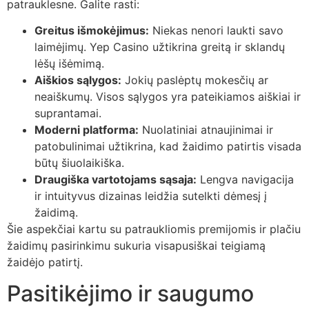
patrauklesne. Galite rasti:
Greitus išmokėjimus:
Niekas nenori laukti savo
laimėjimų. Yep Casino užtikrina greitą ir sklandų
lėšų išėmimą.
Aiškios sąlygos:
Jokių paslėptų mokesčių ar
neaiškumų. Visos sąlygos yra pateikiamos aiškiai ir
suprantamai.
Moderni platforma:
Nuolatiniai atnaujinimai ir
patobulinimai užtikrina, kad žaidimo patirtis visada
būtų šiuolaikiška.
Draugiška vartotojams sąsaja:
Lengva navigacija
ir intuityvus dizainas leidžia sutelkti dėmesį į
žaidimą.
Šie aspekčiai kartu su patraukliomis premijomis ir plačiu
žaidimų pasirinkimu sukuria visapusiškai teigiamą
žaidėjo patirtį.
Pasitikėjimo ir saugumo