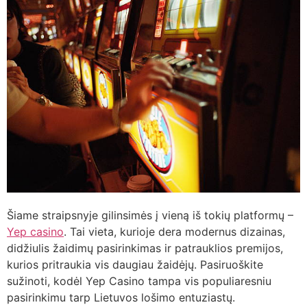
Šiame straipsnyje gilinsimės į vieną iš tokių platformų –
Yep casino
. Tai vieta, kurioje dera modernus dizainas,
didžiulis žaidimų pasirinkimas ir patrauklios premijos,
kurios pritraukia vis daugiau žaidėjų. Pasiruoškite
sužinoti, kodėl Yep Casino tampa vis populiaresniu
pasirinkimu tarp Lietuvos lošimo entuziastų.