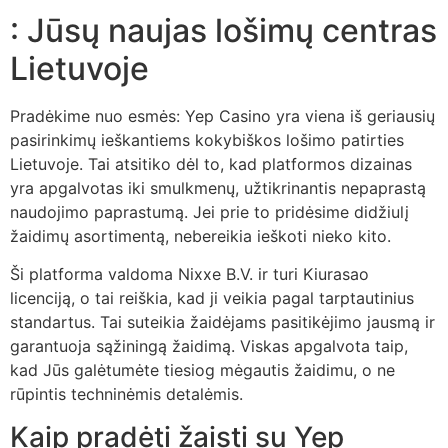
: Jūsų naujas lošimų centras
Lietuvoje
Pradėkime nuo esmės: Yep Casino yra viena iš geriausių
pasirinkimų ieškantiems kokybiškos lošimo patirties
Lietuvoje. Tai atsitiko dėl to, kad platformos dizainas
yra apgalvotas iki smulkmenų, užtikrinantis nepaprastą
naudojimo paprastumą. Jei prie to pridėsime didžiulį
žaidimų asortimentą, nebereikia ieškoti nieko kito.
Ši platforma valdoma Nixxe B.V. ir turi Kiurasao
licenciją, o tai reiškia, kad ji veikia pagal tarptautinius
standartus. Tai suteikia žaidėjams pasitikėjimo jausmą ir
garantuoja sąžiningą žaidimą. Viskas apgalvota taip,
kad Jūs galėtumėte tiesiog mėgautis žaidimu, o ne
rūpintis techninėmis detalėmis.
Kaip pradėti žaisti su Yep