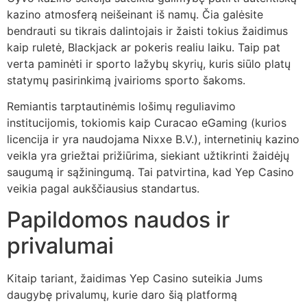
kazino atmosferą neišeinant iš namų. Čia galėsite
bendrauti su tikrais dalintojais ir žaisti tokius žaidimus
kaip ruletė, Blackjack ar pokeris realiu laiku. Taip pat
verta paminėti ir sporto lažybų skyrių, kuris siūlo platų
statymų pasirinkimą įvairioms sporto šakoms.
Remiantis tarptautinėmis lošimų reguliavimo
institucijomis, tokiomis kaip Curacao eGaming (kurios
licencija ir yra naudojama Nixxe B.V.), internetinių kazino
veikla yra griežtai prižiūrima, siekiant užtikrinti žaidėjų
saugumą ir sąžiningumą. Tai patvirtina, kad Yep Casino
veikia pagal aukščiausius standartus.
Papildomos naudos ir
privalumai
Kitaip tariant, žaidimas Yep Casino suteikia Jums
daugybę privalumų, kurie daro šią platformą