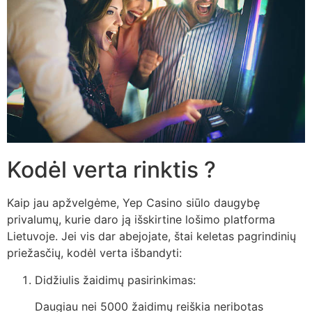
Kodėl verta rinktis ?
Kaip jau apžvelgėme, Yep Casino siūlo daugybę
privalumų, kurie daro ją išskirtine lošimo platforma
Lietuvoje. Jei vis dar abejojate, štai keletas pagrindinių
priežasčių, kodėl verta išbandyti:
Didžiulis žaidimų pasirinkimas:
Daugiau nei 5000 žaidimų reiškia neribotas