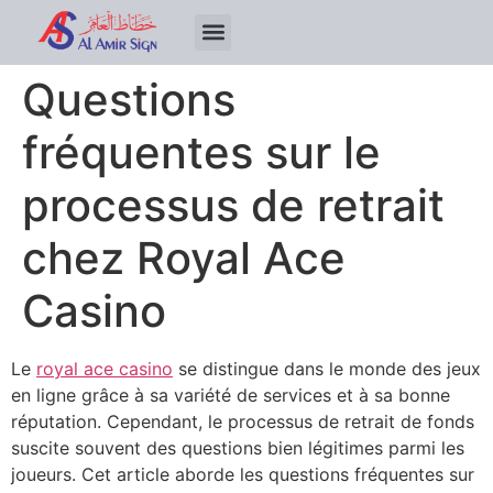
Questions
fréquentes sur le
processus de retrait
chez Royal Ace
Casino
Le
royal ace casino
se distingue dans le monde des jeux
en ligne grâce à sa variété de services et à sa bonne
réputation. Cependant, le processus de retrait de fonds
suscite souvent des questions bien légitimes parmi les
joueurs. Cet article aborde les questions fréquentes sur