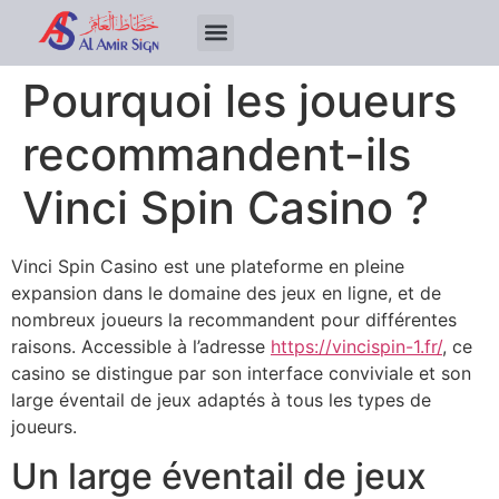
Pourquoi les joueurs
recommandent-ils
Vinci Spin Casino ?
Vinci Spin Casino est une plateforme en pleine
expansion dans le domaine des jeux en ligne, et de
nombreux joueurs la recommandent pour différentes
raisons. Accessible à l’adresse
https://vincispin-1.fr/
, ce
casino se distingue par son interface conviviale et son
large éventail de jeux adaptés à tous les types de
joueurs.
Un large éventail de jeux