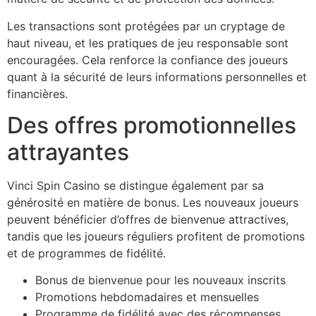
Les transactions sont protégées par un cryptage de
haut niveau, et les pratiques de jeu responsable sont
encouragées. Cela renforce la confiance des joueurs
quant à la sécurité de leurs informations personnelles et
financières.
Des offres promotionnelles
attrayantes
Vinci Spin Casino se distingue également par sa
générosité en matière de bonus. Les nouveaux joueurs
peuvent bénéficier d’offres de bienvenue attractives,
tandis que les joueurs réguliers profitent de promotions
et de programmes de fidélité.
Bonus de bienvenue pour les nouveaux inscrits
Promotions hebdomadaires et mensuelles
Programme de fidélité avec des récompenses