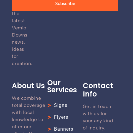
Subscribe
for
the
latest
Vemlo
Downs
news,
ideas
for
creation.
Our
About Us
Contact
Services
Info
We combine
total coverage
Signs
Get in touch
with local
with us for
Flyers
knowledge to
your any kind
offer our
of inquiry.
Banners