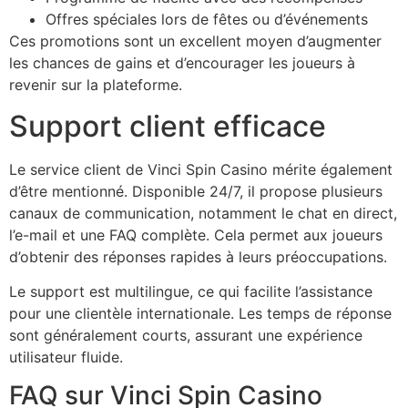
Offres spéciales lors de fêtes ou d’événements
Ces promotions sont un excellent moyen d’augmenter
les chances de gains et d’encourager les joueurs à
revenir sur la plateforme.
Support client efficace
Le service client de Vinci Spin Casino mérite également
d’être mentionné. Disponible 24/7, il propose plusieurs
canaux de communication, notamment le chat en direct,
l’e-mail et une FAQ complète. Cela permet aux joueurs
d’obtenir des réponses rapides à leurs préoccupations.
Le support est multilingue, ce qui facilite l’assistance
pour une clientèle internationale. Les temps de réponse
sont généralement courts, assurant une expérience
utilisateur fluide.
FAQ sur Vinci Spin Casino