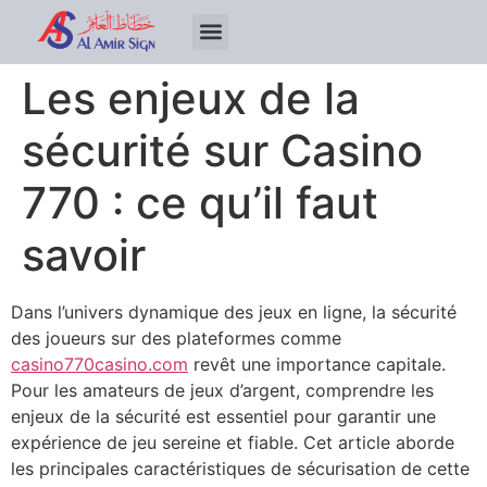
Les enjeux de la
sécurité sur Casino
770 : ce qu’il faut
savoir
Dans l’univers dynamique des jeux en ligne, la sécurité
des joueurs sur des plateformes comme
casino770casino.com
revêt une importance capitale.
Pour les amateurs de jeux d’argent, comprendre les
enjeux de la sécurité est essentiel pour garantir une
expérience de jeu sereine et fiable. Cet article aborde
les principales caractéristiques de sécurisation de cette