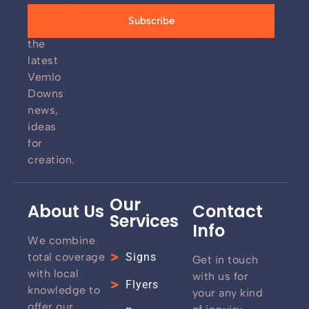
newsletter
Subscribe
for
the
latest
Vemlo
Downs
news,
ideas
for
creation.
Our
About Us
Contact
Services
Info
We combine
total coverage
Signs
Get in touch
with local
with us for
Flyers
knowledge to
your any kind
offer our