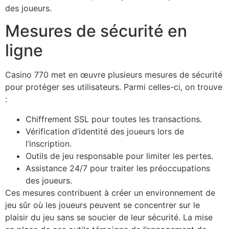
des joueurs.
Mesures de sécurité en
ligne
Casino 770 met en œuvre plusieurs mesures de sécurité
pour protéger ses utilisateurs. Parmi celles-ci, on trouve
:
Chiffrement SSL pour toutes les transactions.
Vérification d’identité des joueurs lors de
l’inscription.
Outils de jeu responsable pour limiter les pertes.
Assistance 24/7 pour traiter les préoccupations
des joueurs.
Ces mesures contribuent à créer un environnement de
jeu sûr où les joueurs peuvent se concentrer sur le
plaisir du jeu sans se soucier de leur sécurité. La mise