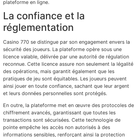
plateforme en ligne.
La confiance et la
réglementation
Casino 770 se distingue par son engagement envers la
sécurité des joueurs. La plateforme opère sous une
licence valable, délivrée par une autorité de régulation
reconnue. Cette licence assure non seulement la légalité
des opérations, mais garantit également que les
pratiques de jeu sont équitables. Les joueurs peuvent
ainsi jouer en toute confiance, sachant que leur argent
et leurs données personnelles sont protégés.
En outre, la plateforme met en œuvre des protocoles de
chiffrement avancés, garantissant que toutes les
transactions sont sécurisées. Cette technologie de
pointe empêche les accès non autorisés à des
informations sensibles, renforçant ainsi la protection