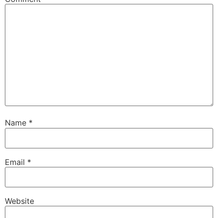
Name
*
Email
*
Website