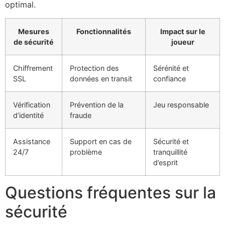
optimal.
Mesures
Fonctionnalités
Impact sur le
de sécurité
joueur
Chiffrement
Protection des
Sérénité et
SSL
données en transit
confiance
Vérification
Prévention de la
Jeu responsable
d’identité
fraude
Assistance
Support en cas de
Sécurité et
24/7
problème
tranquillité
d’esprit
Questions fréquentes sur la
sécurité