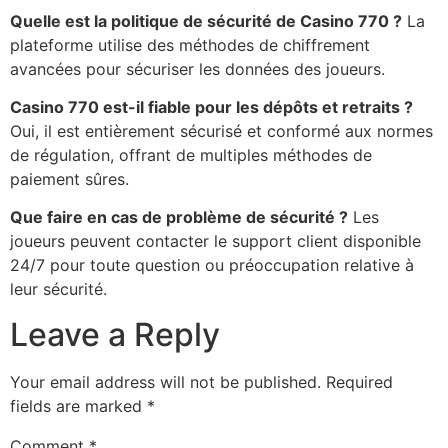
Quelle est la politique de sécurité de Casino 770 ?
La
plateforme utilise des méthodes de chiffrement
avancées pour sécuriser les données des joueurs.
Casino 770 est-il fiable pour les dépôts et retraits ?
Oui, il est entièrement sécurisé et conformé aux normes
de régulation, offrant de multiples méthodes de
paiement sûres.
Que faire en cas de problème de sécurité ?
Les
joueurs peuvent contacter le support client disponible
24/7 pour toute question ou préoccupation relative à
leur sécurité.
Leave a Reply
Your email address will not be published.
Required
fields are marked
*
Comment
*