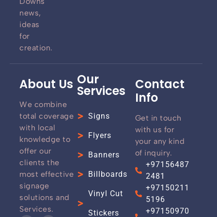
Downs
news,
ideas
for
creation.
Our
About Us
Contact
Services
Info
We combine
total coverage
Signs
Get in touch
with local
with us for
Flyers
knowledge to
your any kind
offer our
of inquiry.
Banners
clients the
+97156487
most effective
Billboards
2481
signage
+97150211
Vinyl Cut
solutions and
5196
Services.
+97150970
Stickers