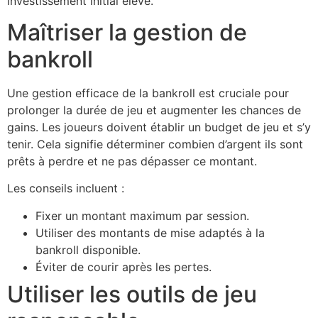
investissement initial élevé.
Maîtriser la gestion de
bankroll
Une gestion efficace de la bankroll est cruciale pour
prolonger la durée de jeu et augmenter les chances de
gains. Les joueurs doivent établir un budget de jeu et s’y
tenir. Cela signifie déterminer combien d’argent ils sont
prêts à perdre et ne pas dépasser ce montant.
Les conseils incluent :
Fixer un montant maximum par session.
Utiliser des montants de mise adaptés à la
bankroll disponible.
Éviter de courir après les pertes.
Utiliser les outils de jeu