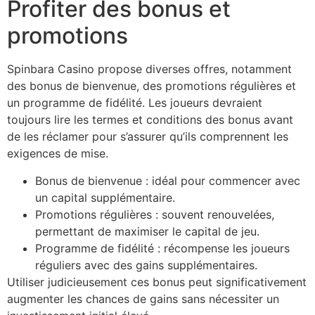
Profiter des bonus et
promotions
Spinbara Casino propose diverses offres, notamment
des bonus de bienvenue, des promotions régulières et
un programme de fidélité. Les joueurs devraient
toujours lire les termes et conditions des bonus avant
de les réclamer pour s’assurer qu’ils comprennent les
exigences de mise.
Bonus de bienvenue : idéal pour commencer avec
un capital supplémentaire.
Promotions régulières : souvent renouvelées,
permettant de maximiser le capital de jeu.
Programme de fidélité : récompense les joueurs
réguliers avec des gains supplémentaires.
Utiliser judicieusement ces bonus peut significativement
augmenter les chances de gains sans nécessiter un