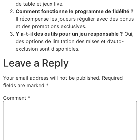
de table et jeux live.
Comment fonctionne le programme de fidélité ?
Il récompense les joueurs régulier avec des bonus
et des promotions exclusives.
Y a-t-il des outils pour un jeu responsable ?
Oui,
des options de limitation des mises et d’auto-
exclusion sont disponibles.
Leave a Reply
Your email address will not be published.
Required
fields are marked
*
Comment
*