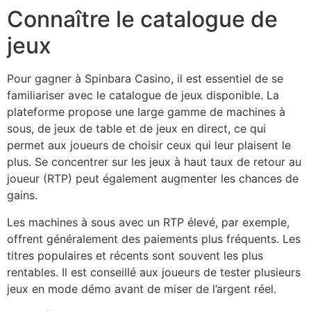
Connaître le catalogue de
jeux
Pour gagner à Spinbara Casino, il est essentiel de se
familiariser avec le catalogue de jeux disponible. La
plateforme propose une large gamme de machines à
sous, de jeux de table et de jeux en direct, ce qui
permet aux joueurs de choisir ceux qui leur plaisent le
plus. Se concentrer sur les jeux à haut taux de retour au
joueur (RTP) peut également augmenter les chances de
gains.
Les machines à sous avec un RTP élevé, par exemple,
offrent généralement des paiements plus fréquents. Les
titres populaires et récents sont souvent les plus
rentables. Il est conseillé aux joueurs de tester plusieurs
jeux en mode démo avant de miser de l’argent réel.