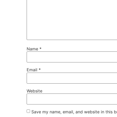
Name
*
Email
*
Website
Save my name, email, and website in this b