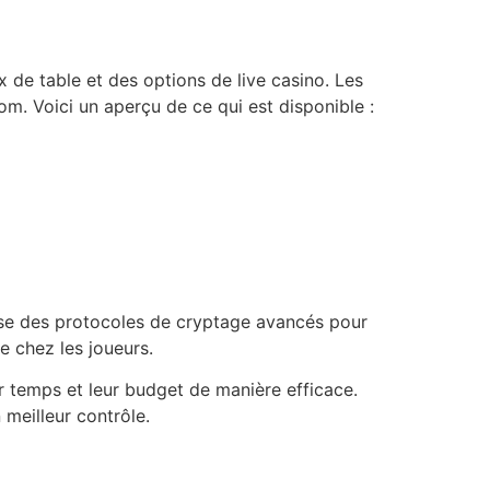
 de table et des options de live casino. Les
om. Voici un aperçu de ce qui est disponible :
ilise des protocoles de cryptage avancés pour
ce chez les joueurs.
r temps et leur budget de manière efficace.
 meilleur contrôle.