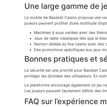
Une large gamme de je
Le mobile de Bassbet Casino propose une vaste
joueurs peuvent profiter d’une multitude d’op
Machines à sous variées avec des thémat
Jeux de table classiques tels que le blac
Section dédiée au live casino avec des c
Des promotions spécifiques aux jeux mo
Bonnes pratiques et sé
La sécurité est une priorité pour Bassbet Casi
protéger les données des utilisateurs. En outre
La plateforme encourage également un jeu resp
Les joueurs peuvent facilement définir des lim
FAQ sur l’expérience 