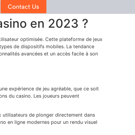
Contact Us
asino en 2023 ?
ilisateur optimisée. Cette plateforme de jeux
s types de dispositifs mobiles. La tendance
ionnalités avancées et un accès facile à son
 une expérience de jeu agréable, que ce soit
tions du casino. Les joueurs peuvent
 utilisateurs de plonger directement dans
sino en ligne modernes pour un rendu visuel