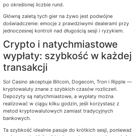
po określonej liczbie rund.
Główną zaletą tych gier na żywo jest podwójne
doświadczenie: emocje z prawdziwymi dealerami przy
jednoczesnej kontroli nad długością sesji i ryzykiem.
Crypto i natychmiastowe
wypłaty: szybkość w każdej
transakcji
Sol Casino akceptuje Bitcoin, Dogecoin, Tron i Ripple —
kryptowaluty znane z szybkich czasów rozliczeń.
Depozyty są natychmiastowe, a wypłaty można
realizować w ciągu kilku godzin, jeśli korzystasz z
metod kryptowalutowych zamiast tradycyjnych
bankowych.
Ta szybkość idealnie pasuje do krótkich sesji, ponieważ