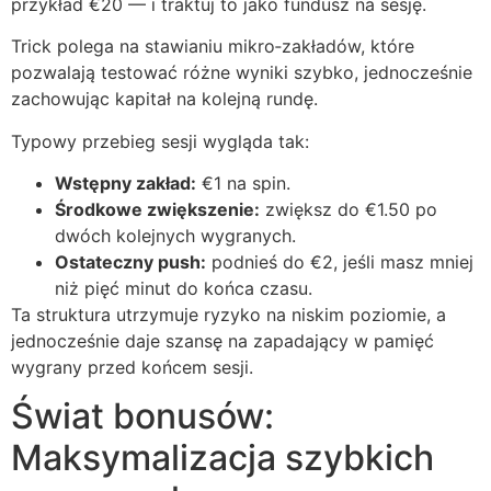
przykład €20 — i traktuj to jako fundusz na sesję.
Trick polega na stawianiu mikro‑zakładów, które
pozwalają testować różne wyniki szybko, jednocześnie
zachowując kapitał na kolejną rundę.
Typowy przebieg sesji wygląda tak:
Wstępny zakład:
€1 na spin.
Środkowe zwiększenie:
zwiększ do €1.50 po
dwóch kolejnych wygranych.
Ostateczny push:
podnieś do €2, jeśli masz mniej
niż pięć minut do końca czasu.
Ta struktura utrzymuje ryzyko na niskim poziomie, a
jednocześnie daje szansę na zapadający w pamięć
wygrany przed końcem sesji.
Świat bonusów:
Maksymalizacja szybkich