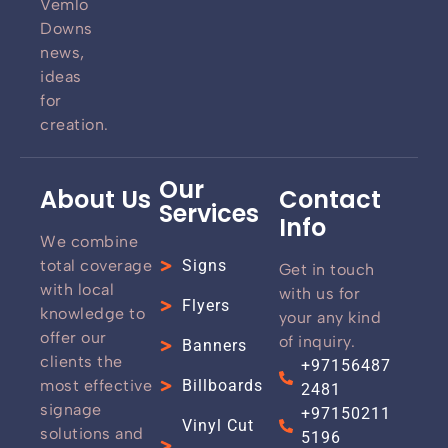
Vemlo
Downs
news,
ideas
for
creation.
Our
About Us
Contact
Services
Info
We combine
total coverage
Signs
Get in touch
with local
with us for
Flyers
knowledge to
your any kind
offer our
of inquiry.
Banners
clients the
+97156487
most effective
Billboards
2481
signage
+97150211
Vinyl Cut
solutions and
5196