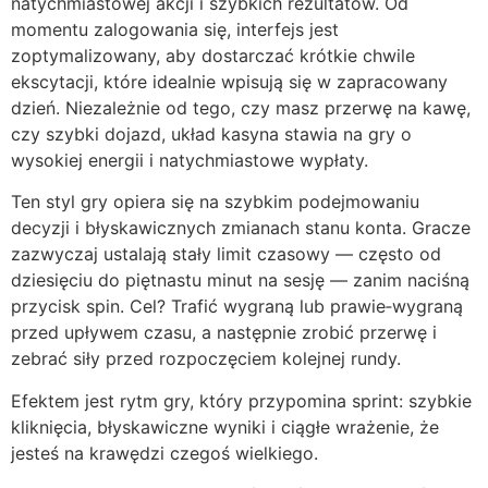
natychmiastowej akcji i szybkich rezultatów. Od
momentu zalogowania się, interfejs jest
zoptymalizowany, aby dostarczać krótkie chwile
ekscytacji, które idealnie wpisują się w zapracowany
dzień. Niezależnie od tego, czy masz przerwę na kawę,
czy szybki dojazd, układ kasyna stawia na gry o
wysokiej energii i natychmiastowe wypłaty.
Ten styl gry opiera się na szybkim podejmowaniu
decyzji i błyskawicznych zmianach stanu konta. Gracze
zazwyczaj ustalają stały limit czasowy — często od
dziesięciu do piętnastu minut na sesję — zanim naciśną
przycisk spin. Cel? Trafić wygraną lub prawie‑wygraną
przed upływem czasu, a następnie zrobić przerwę i
zebrać siły przed rozpoczęciem kolejnej rundy.
Efektem jest rytm gry, który przypomina sprint: szybkie
kliknięcia, błyskawiczne wyniki i ciągłe wrażenie, że
jesteś na krawędzi czegoś wielkiego.