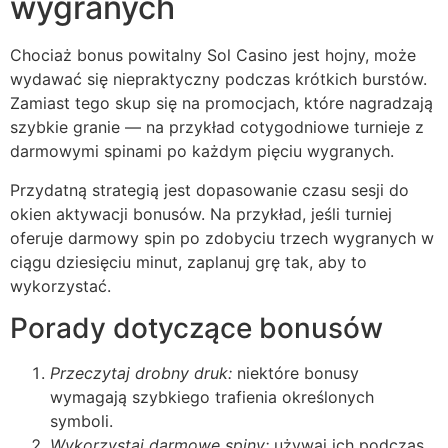
wygranych
Chociaż bonus powitalny Sol Casino jest hojny, może
wydawać się niepraktyczny podczas krótkich burstów.
Zamiast tego skup się na promocjach, które nagradzają
szybkie granie — na przykład cotygodniowe turnieje z
darmowymi spinami po każdym pięciu wygranych.
Przydatną strategią jest dopasowanie czasu sesji do
okien aktywacji bonusów. Na przykład, jeśli turniej
oferuje darmowy spin po zdobyciu trzech wygranych w
ciągu dziesięciu minut, zaplanuj grę tak, aby to
wykorzystać.
Porady dotyczące bonusów
Przeczytaj drobny druk:
niektóre bonusy
wymagają szybkiego trafienia określonych
symboli.
Wykorzystaj darmowe spiny:
używaj ich podczas