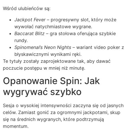
Wśród ulubieńców są:
Jackpot Fever
– progresywny slot, który może
wywołać natychmiastowe wygrane.
Baccarat Blitz
– gra stołowa oferująca szybkie
rundy.
Spinomenal’s Neon Nights
– wariant video poker z
błyskawicznymi wynikami ręki.
Te tytuły zostały zaprojektowane tak, aby dawać
poczucie postępu w mniej niż minutę.
Opanowanie Spin: Jak
wygrywać szybko
Sesja o wysokiej intensywności zaczyna się od jasnych
celów. Zamiast gonić za ogromnymi jackpotami, skup
się na średnich wygranych, które podtrzymują
momentum.