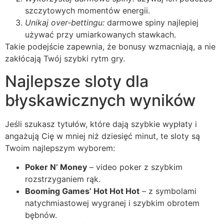
szczytowych momentów energii.
Unikaj over‑bettingu:
darmowe spiny najlepiej
używać przy umiarkowanych stawkach.
Takie podejście zapewnia, że bonusy wzmacniają, a nie
zakłócają Twój szybki rytm gry.
Najlepsze sloty dla
błyskawicznych wyników
Jeśli szukasz tytułów, które dają szybkie wypłaty i
angażują Cię w mniej niż dziesięć minut, te sloty są
Twoim najlepszym wyborem:
Poker N’ Money
– video poker z szybkim
rozstrzyganiem rąk.
Booming Games’ Hot Hot Hot
– z symbolami
natychmiastowej wygranej i szybkim obrotem
bębnów.