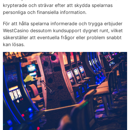
krypterade och strävar efter att skydda spelarnas
personliga och finansiella information.
För att hålla spelarna informerade och trygga erbjuder
WestCasino dessutom kundsupport dygnet runt, vilket
säkerställer att eventuella frågor eller problem snabbt
kan lösas.