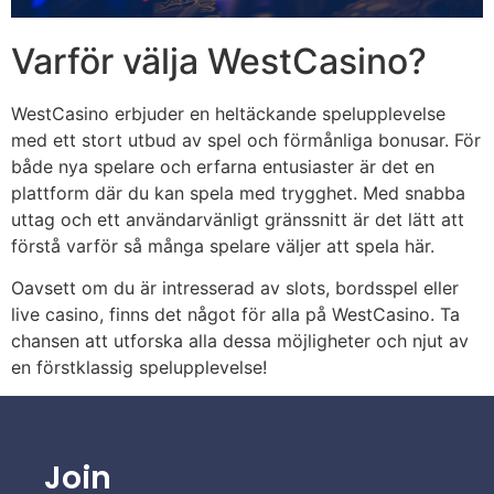
Varför välja WestCasino?
WestCasino erbjuder en heltäckande spelupplevelse
med ett stort utbud av spel och förmånliga bonusar. För
både nya spelare och erfarna entusiaster är det en
plattform där du kan spela med trygghet. Med snabba
uttag och ett användarvänligt gränssnitt är det lätt att
förstå varför så många spelare väljer att spela här.
Oavsett om du är intresserad av slots, bordsspel eller
live casino, finns det något för alla på WestCasino. Ta
chansen att utforska alla dessa möjligheter och njut av
en förstklassig spelupplevelse!
Join