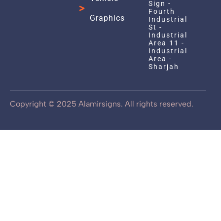
Sign -
Fourth
Graphics
Industrial
St -
Industrial
Area 11 -
Industrial
Area -
Sharjah
Copyright © 2025 Alamirsigns. All rights reserved.