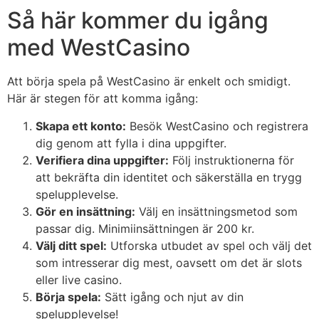
Så här kommer du igång
med WestCasino
Att börja spela på WestCasino är enkelt och smidigt.
Här är stegen för att komma igång:
Skapa ett konto:
Besök WestCasino och registrera
dig genom att fylla i dina uppgifter.
Verifiera dina uppgifter:
Följ instruktionerna för
att bekräfta din identitet och säkerställa en trygg
spelupplevelse.
Gör en insättning:
Välj en insättningsmetod som
passar dig. Minimiinsättningen är 200 kr.
Välj ditt spel:
Utforska utbudet av spel och välj det
som intresserar dig mest, oavsett om det är slots
eller live casino.
Börja spela:
Sätt igång och njut av din
spelupplevelse!