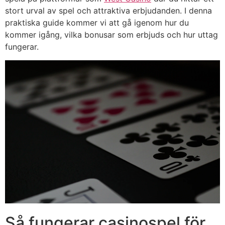
stort urval av spel och attraktiva erbjudanden. I denna
praktiska guide kommer vi att gå igenom hur du
kommer igång, vilka bonusar som erbjuds och hur uttag
fungerar.
Så fungerar casinospel för