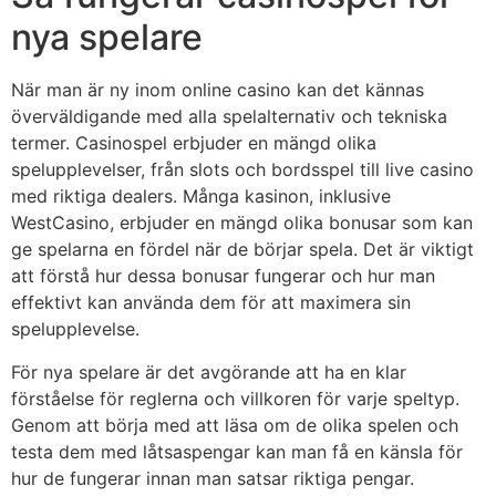
nya spelare
När man är ny inom online casino kan det kännas
överväldigande med alla spelalternativ och tekniska
termer. Casinospel erbjuder en mängd olika
spelupplevelser, från slots och bordsspel till live casino
med riktiga dealers. Många kasinon, inklusive
WestCasino, erbjuder en mängd olika bonusar som kan
ge spelarna en fördel när de börjar spela. Det är viktigt
att förstå hur dessa bonusar fungerar och hur man
effektivt kan använda dem för att maximera sin
spelupplevelse.
För nya spelare är det avgörande att ha en klar
förståelse för reglerna och villkoren för varje speltyp.
Genom att börja med att läsa om de olika spelen och
testa dem med låtsaspengar kan man få en känsla för
hur de fungerar innan man satsar riktiga pengar.