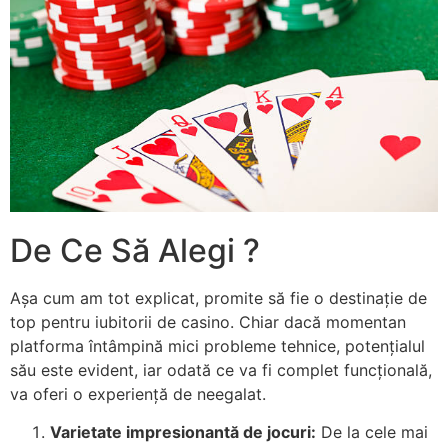
De Ce Să Alegi ?
Așa cum am tot explicat, promite să fie o destinație de
top pentru iubitorii de casino. Chiar dacă momentan
platforma întâmpină mici probleme tehnice, potențialul
său este evident, iar odată ce va fi complet funcțională,
va oferi o experiență de neegalat.
Varietate impresionantă de jocuri:
De la cele mai