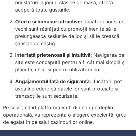
noi sloturi la jocuri clasice de masă, oferta
acoperă toate gusturile.
Oferte și bonusuri atractive:
Jucătorii noi și cei
vechi sunt răsfățați cu promoții menite să le
prelungească sesiunile de joc și să le crească
șansele de câștig.
Interfață prietenoasă și intuitivă:
Navigarea pe
site este concepută pentru a fi cât mai simplă și
plăcută, chiar și pentru utilizatorii noi.
Angajamentul față de siguranță:
Jucătorii pot
avea încredere că datele lor sunt protejate și
tranzacțiile sunt securizate.
Pe scurt, când platforma va fi din nou pe deplin
operațională, va reprezenta o alegere excelentă, greu
de egalat în peisajul cazinourilor online.