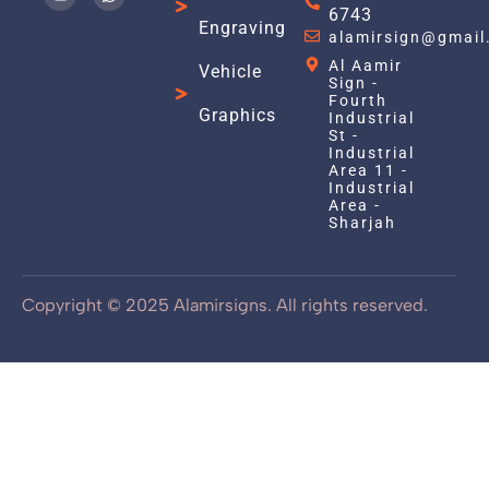
6743
Engraving
alamirsign@gmail
Al Aamir
Vehicle
Sign -
Fourth
Graphics
Industrial
St -
Industrial
Area 11 -
Industrial
Area -
Sharjah
Copyright © 2025 Alamirsigns. All rights reserved.