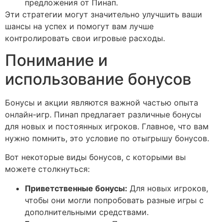
предложения от Пинап.
Эти стратегии могут значительно улучшить ваши
шансы на успех и помогут вам лучше
контролировать свои игровые расходы.
Понимание и
использование бонусов
Бонусы и акции являются важной частью опыта
онлайн-игр. Пинап предлагает различные бонусы
для новых и постоянных игроков. Главное, что вам
нужно помнить, это условие по отыгрышу бонусов.
Вот некоторые виды бонусов, с которыми вы
можете столкнуться:
Приветственные бонусы:
Для новых игроков,
чтобы они могли попробовать разные игры с
дополнительными средствами.