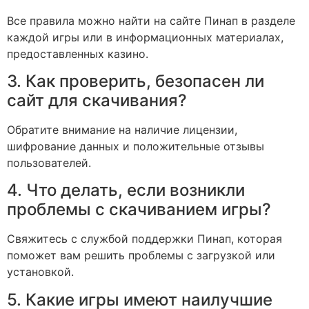
Все правила можно найти на сайте Пинап в разделе
каждой игры или в информационных материалах,
предоставленных казино.
3. Как проверить, безопасен ли
сайт для скачивания?
Обратите внимание на наличие лицензии,
шифрование данных и положительные отзывы
пользователей.
4. Что делать, если возникли
проблемы с скачиванием игры?
Свяжитесь с службой поддержки Пинап, которая
поможет вам решить проблемы с загрузкой или
установкой.
5. Какие игры имеют наилучшие