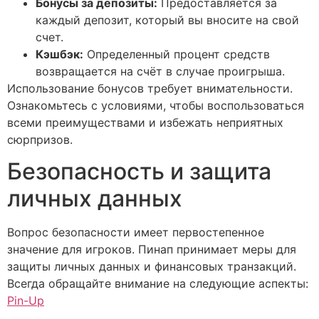
Бонусы за депозиты:
Предоставляется за
каждый депозит, который вы вносите на свой
счет.
Кэшбэк:
Определенный процент средств
возвращается на счёт в случае проигрыша.
Использование бонусов требует внимательности.
Ознакомьтесь с условиями, чтобы воспользоваться
всеми преимуществами и избежать неприятных
сюрпризов.
Безопасность и защита
личных данных
Вопрос безопасности имеет первостепенное
значение для игроков. Пинап принимает меры для
защиты личных данных и финансовых транзакций.
Всегда обращайте внимание на следующие аспекты:
Pin-Up