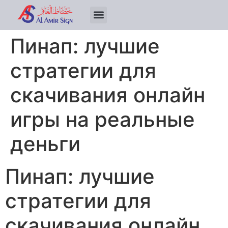
Пинап: лучшие
стратегии для
скачивания онлайн
игры на реальные
деньги
Пинап: лучшие
стратегии для
скачивания онлайн