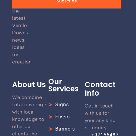
Subscribe
for
the
latest
Vemlo
Downs
news,
ideas
for
creation.
Our
About Us
Contact
Services
Info
We combine
total coverage
Signs
Get in touch
with local
with us for
Flyers
knowledge to
your any kind
offer our
of inquiry.
Banners
clients the
+97156487