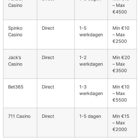
Casino
– Max
€4500
Spinko
Direct
1-5
Min €10
Casino
werkdagen
– Max
€2500
Jack’s
Direct
1-2
Min €20
Casino
werkdagen
– Max
€3500
Bet365
Direct
1-3
Min €10
werkdagen
– Max
€5500
711 Casino
Direct
1-5 dagen
Min €15
– Max
€2000