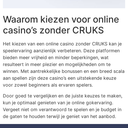
Waarom kiezen voor online
casino’s zonder CRUKS
Het kiezen van een online casino zonder CRUKS kan je
speelervaring aanzienlijk verbeteren. Deze platformen
bieden meer vrijheid en minder beperkingen, wat
resulteert in meer plezier en mogelijkheden om te
winnen. Met aantrekkelijke bonussen en een breed scala
aan spellen zijn deze casino’s een uitstekende keuze
voor zowel beginners als ervaren spelers.
Door goed te vergelijken en de juiste keuzes te maken,
kun je optimaal genieten van je online gokervaring.
Vergeet niet om verantwoord te spelen en je budget in
de gaten te houden terwijl je geniet van het aanbod.