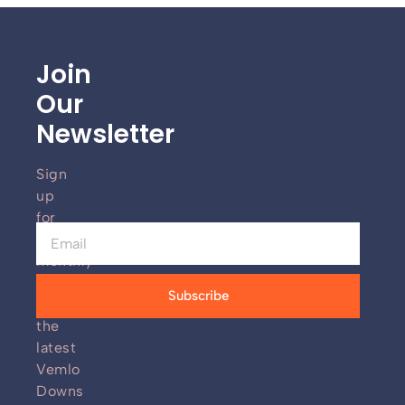
Join
Our
Newsletter
Sign
up
for
our
monthly
newsletter
Subscribe
for
the
latest
Vemlo
Downs