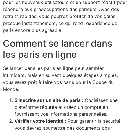
pour les nouveaux utilisateurs et un support réactif pour
répondre aux préoccupations des parieurs. Avec des
retraits rapides, vous pourrez profiter de vos gains
presque instantanément, ce qui rend l’expérience de
paris encore plus agréable.
Comment se lancer dans
les paris en ligne
Se lancer dans les paris en ligne peut sembler
intimidant, mais en suivant quelques étapes simples,
vous serez prêt à faire vos paris pour la Coupe du
Monde.
S’inscrire sur un site de paris :
Choisissez une
plateforme réputée et créez un compte en
fournissant vos informations personnelles.
Vérifier votre identité :
Pour garantir la sécurité,
vous devrez soumettre des documents pour