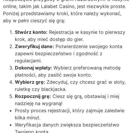
online, takim jak Lalabet Casino, jest niezwykle proste.
Poniżej przedstawiamy kroki, które należy wykonać,
aby w pełni cieszyć się grą:
Stwórz konto:
Rejestracja w kasynie to pierwszy
krok, aby mieć dostęp do gier.
Zweryfikuj dane:
Potwierdzenie swojego konta
zapewni bezpieczeństwo i zgodność z
regulacjami.
Dokonaj wpłaty:
Wybierz preferowaną metodę
płatności, aby zasilić swoje konto.
Wybierz grę:
Zdecyduj, czy chcesz grać w sloty,
ruletkę czy blackjacka.
Rozpocznij grę:
Ciesz się grą, obstawiaj i miej
nadzieję na wygraną!
Prosty proces rejestracji, który zajmuje zaledwie
kilka minut.
Weryfikacja danych zwiększa bezpieczeństwo
Twojego konta.