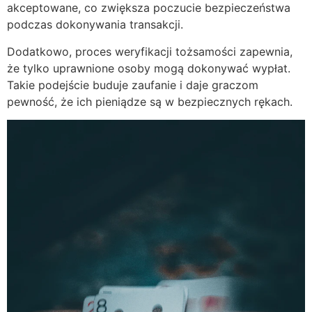
akceptowane, co zwiększa poczucie bezpieczeństwa
podczas dokonywania transakcji.
Dodatkowo, proces weryfikacji tożsamości zapewnia,
że tylko uprawnione osoby mogą dokonywać wypłat.
Takie podejście buduje zaufanie i daje graczom
pewność, że ich pieniądze są w bezpiecznych rękach.