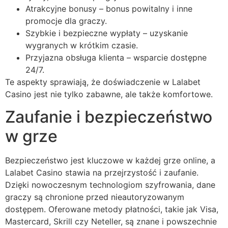
Atrakcyjne bonusy – bonus powitalny i inne
promocje dla graczy.
Szybkie i bezpieczne wypłaty – uzyskanie
wygranych w krótkim czasie.
Przyjazna obsługa klienta – wsparcie dostępne
24/7.
Te aspekty sprawiają, że doświadczenie w Lalabet
Casino jest nie tylko zabawne, ale także komfortowe.
Zaufanie i bezpieczeństwo
w grze
Bezpieczeństwo jest kluczowe w każdej grze online, a
Lalabet Casino stawia na przejrzystość i zaufanie.
Dzięki nowoczesnym technologiom szyfrowania, dane
graczy są chronione przed nieautoryzowanym
dostępem. Oferowane metody płatności, takie jak Visa,
Mastercard, Skrill czy Neteller, są znane i powszechnie