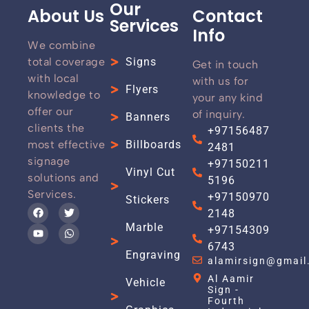
Our
About Us
Contact
Services
Info
We combine
total coverage
Signs
Get in touch
with local
with us for
Flyers
knowledge to
your any kind
offer our
of inquiry.
Banners
clients the
+97156487
most effective
Billboards
2481
signage
+97150211
Vinyl Cut
solutions and
5196
Services.
+97150970
Stickers
2148
Marble
+97154309
6743
Engraving
alamirsign@gmail
Al Aamir
Vehicle
Sign -
Fourth