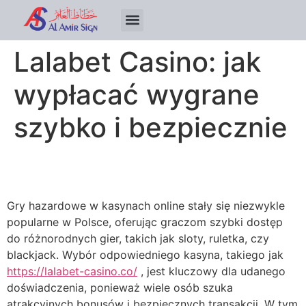
Lalabet Casino: jak
wypłacać wygrane
szybko i bezpiecznie
Gry hazardowe w kasynach online stały się niezwykle
popularne w Polsce, oferując graczom szybki dostęp
do różnorodnych gier, takich jak sloty, ruletka, czy
blackjack. Wybór odpowiedniego kasyna, takiego jak
https://lalabet-casino.co/
, jest kluczowy dla udanego
doświadczenia, ponieważ wiele osób szuka
atrakcyjnych bonusów i bezpiecznych transakcji. W tym