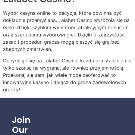
Wybór kasyna online to decyzja, która powinna być
dokładnie przemyślana. Lalabet Casino wyróżnia się na
rynku dzięki szybkim wypłatom, atrakcyjnym bonusom
oraz szerokiemu wyborowi gier. Dzięki przejrzystości
zasad i procedur, gracze mogą cieszyć się grą bez
zbędnych zmartwień.
Decydując się na Lalabet Casino, każda gra staje się nie
tylko szansą na wygraną, ale również przyjemnością.
Przekonaj się sam, jak wiele może zaoferować to
innowacyjne kasyno i dołącz do grona zadowolonych
graczy!
Join
Our