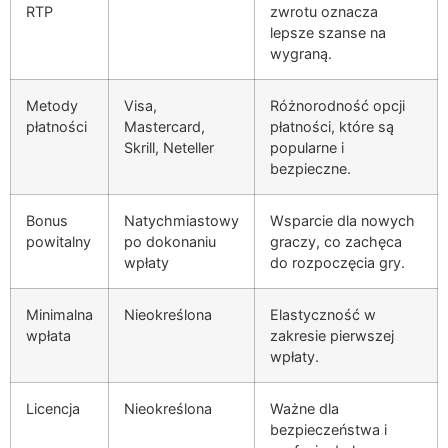
RTP
zwrotu oznacza
lepsze szanse na
wygraną.
Metody
Visa,
Różnorodność opcji
płatności
Mastercard,
płatności, które są
Skrill, Neteller
popularne i
bezpieczne.
Bonus
Natychmiastowy
Wsparcie dla nowych
powitalny
po dokonaniu
graczy, co zachęca
wpłaty
do rozpoczęcia gry.
Minimalna
Nieokreślona
Elastyczność w
wpłata
zakresie pierwszej
wpłaty.
Licencja
Nieokreślona
Ważne dla
bezpieczeństwa i