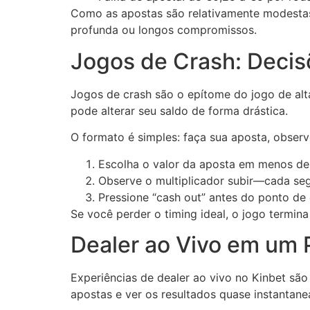
Como as apostas são relativamente modestas 
profunda ou longos compromissos.
Jogos de Crash: Deci
Jogos de crash são o epítome do jogo de al
pode alterar seu saldo de forma drástica.
O formato é simples: faça sua aposta, observe
Escolha o valor da aposta em menos de
Observe o multiplicador subir—cada se
Pressione “cash out” antes do ponto de c
Se você perder o timing ideal, o jogo termi
Dealer ao Vivo em um 
Experiências de dealer ao vivo no Kinbet são 
apostas e ver os resultados quase instantan