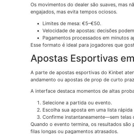
Os movimentos do dealer são suaves, mas n
engajados, mas evita tempos ociosos.
Limites de mesa: €5–€50.
Velocidade de apostas: decisões podem
Pagamentos processados em minutos a
Esse formato é ideal para jogadores que gos
Apostas Esportivas e
A parte de apostas esportivas do Kinbet at
andamento ou apostas de prop de curto pra
A interface destaca momentos de altas proba
Selecione a partida ou evento.
Escolha sua aposta em uma lista rápida
Confirme instantaneamente—sem telas 
Quando o evento termina, os resultados são 
filas longas ou pagamentos atrasados.