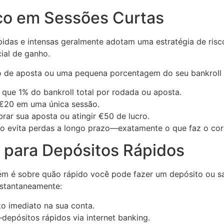
co em Sessões Curtas
idas e intensas geralmente adotam uma estratégia de ris
ial de ganho.
o de aposta ou uma pequena porcentagem do seu bankroll a
que 1% do bankroll total por rodada ou aposta.
€20 em uma única sessão.
rar sua aposta ou atingir €50 de lucro.
nto evita perdas a longo prazo—exatamente o que faz o co
para Depósitos Rápidos
ém é sobre quão rápido você pode fazer um depósito ou s
stantaneamente:
to imediato na sua conta.
epósitos rápidos via internet banking.