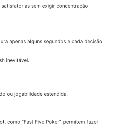
satisfatórias sem exigir concentração
dura apenas alguns segundos e cada decisão
h inevitável.
o ou jogabilidade estendida.
lot, como “Fast Five Poker”, permitem fazer