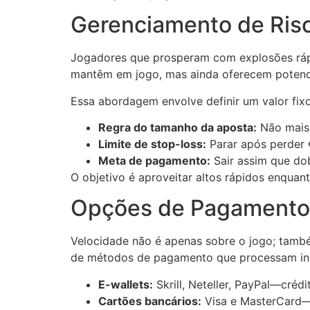
Gerenciamento de Ris
Jogadores que prosperam com explosões ráp
mantêm em jogo, mas ainda oferecem potenc
Essa abordagem envolve definir um valor fix
Regra do tamanho da aposta:
Não mais 
Limite de stop-loss:
Parar após perder 
Meta de pagamento:
Sair assim que dob
O objetivo é aproveitar altos rápidos enqua
Opções de Pagamento 
Velocidade não é apenas sobre o jogo; tamb
de métodos de pagamento que processam in
E-wallets:
Skrill, Neteller, PayPal—crédi
Cartões bancários:
Visa e MasterCard—d