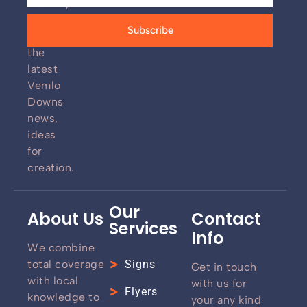
monthly
newsletter
Subscribe
for
the
latest
Vemlo
Downs
news,
ideas
for
creation.
Our
About Us
Contact
Services
Info
We combine
total coverage
Signs
Get in touch
with local
with us for
Flyers
knowledge to
your any kind