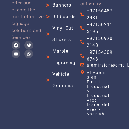
offer our
of inquiry.
Banners
clients the
+97156487
most effective
Billboards
2481
signage
+97150211
Vinyl Cut
solutions and
5196
Services.
+97150970
Stickers
2148
Marble
+97154309
6743
Engraving
alamirsign@gmail
Al Aamir
Vehicle
Sign -
Fourth
Graphics
Industrial
St -
Industrial
Area 11 -
Industrial
Area -
Sharjah