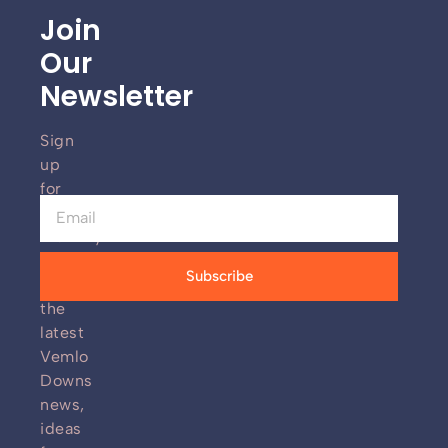
Join
Our
Newsletter
Sign
up
for
our
monthly
newsletter
Subscribe
for
the
latest
Vemlo
Downs
news,
ideas