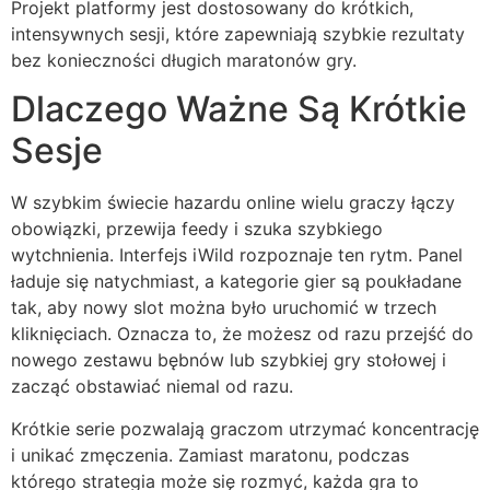
Projekt platformy jest dostosowany do krótkich,
intensywnych sesji, które zapewniają szybkie rezultaty
bez konieczności długich maratonów gry.
Dlaczego Ważne Są Krótkie
Sesje
W szybkim świecie hazardu online wielu graczy łączy
obowiązki, przewija feedy i szuka szybkiego
wytchnienia. Interfejs iWild rozpoznaje ten rytm. Panel
ładuje się natychmiast, a kategorie gier są poukładane
tak, aby nowy slot można było uruchomić w trzech
kliknięciach. Oznacza to, że możesz od razu przejść do
nowego zestawu bębnów lub szybkiej gry stołowej i
zacząć obstawiać niemal od razu.
Krótkie serie pozwalają graczom utrzymać koncentrację
i unikać zmęczenia. Zamiast maratonu, podczas
którego strategia może się rozmyć, każda gra to