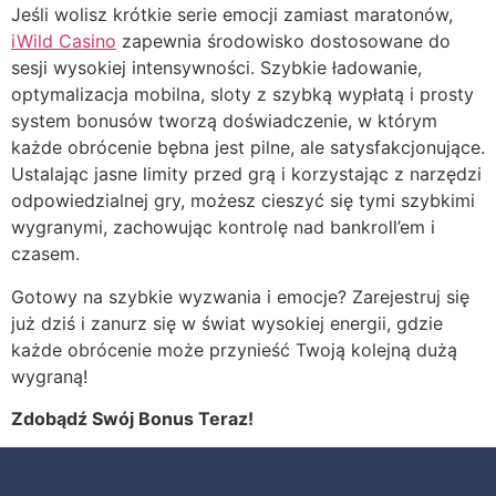
Jeśli wolisz krótkie serie emocji zamiast maratonów,
iWild Casino
zapewnia środowisko dostosowane do
sesji wysokiej intensywności. Szybkie ładowanie,
optymalizacja mobilna, sloty z szybką wypłatą i prosty
system bonusów tworzą doświadczenie, w którym
każde obrócenie bębna jest pilne, ale satysfakcjonujące.
Ustalając jasne limity przed grą i korzystając z narzędzi
odpowiedzialnej gry, możesz cieszyć się tymi szybkimi
wygranymi, zachowując kontrolę nad bankroll’em i
czasem.
Gotowy na szybkie wyzwania i emocje? Zarejestruj się
już dziś i zanurz się w świat wysokiej energii, gdzie
każde obrócenie może przynieść Twoją kolejną dużą
wygraną!
Zdobądź Swój Bonus Teraz!