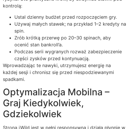
kontrolą:
Ustal dzienny budżet przed rozpoczęciem gry.
Używaj małych stawek; na przykład 1–2 kredyty na
spin.
Zrób krótką przerwę po 20–30 spinach, aby
ocenić stan bankroll’a.
Podczas serii wygranych rozważ zabezpieczenie
części zysków przed kontynuacją.
Wprowadzając te nawyki, utrzymujesz energię na
każdej sesji i chronisz się przed niespodziewanymi
spadkami.
Optymalizacja Mobilna –
Graj Kiedykolwiek,
Gdziekolwiek
Strona iWild jest w pełni responsywna i działa płynnie w