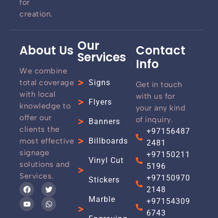
for
creation.
Our
About Us
Contact
Services
Info
We combine
total coverage
Signs
Get in touch
with local
with us for
Flyers
knowledge to
your any kind
offer our
of inquiry.
Banners
clients the
+97156487
most effective
Billboards
2481
signage
+97150211
Vinyl Cut
solutions and
5196
Services.
+97150970
Stickers
2148
Marble
+97154309
6743