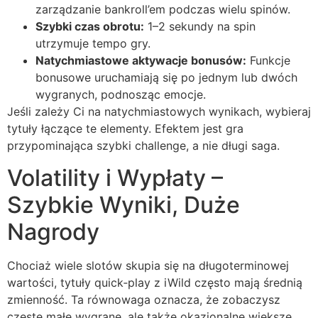
zarządzanie bankroll’em podczas wielu spinów.
Szybki czas obrotu:
1–2 sekundy na spin
utrzymuje tempo gry.
Natychmiastowe aktywacje bonusów:
Funkcje
bonusowe uruchamiają się po jednym lub dwóch
wygranych, podnosząc emocje.
Jeśli zależy Ci na natychmiastowych wynikach, wybieraj
tytuły łączące te elementy. Efektem jest gra
przypominająca szybki challenge, a nie długi saga.
Volatility i Wypłaty –
Szybkie Wyniki, Duże
Nagrody
Chociaż wiele slotów skupia się na długoterminowej
wartości, tytuły quick‑play z iWild często mają średnią
zmienność. Ta równowaga oznacza, że zobaczysz
częste małe wygrane, ale także okazjonalne większe