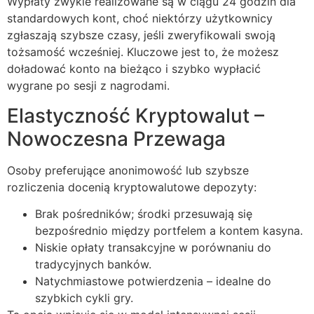
Wypłaty zwykle realizowane są w ciągu 24 godzin dla
standardowych kont, choć niektórzy użytkownicy
zgłaszają szybsze czasy, jeśli zweryfikowali swoją
tożsamość wcześniej. Kluczowe jest to, że możesz
doładować konto na bieżąco i szybko wypłacić
wygrane po sesji z nagrodami.
Elastyczność Kryptowalut –
Nowoczesna Przewaga
Osoby preferujące anonimowość lub szybsze
rozliczenia docenią kryptowalutowe depozyty:
Brak pośredników; środki przesuwają się
bezpośrednio między portfelem a kontem kasyna.
Niskie opłaty transakcyjne w porównaniu do
tradycyjnych banków.
Natychmiastowe potwierdzenia – idealne do
szybkich cykli gry.