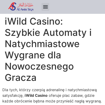
iWild Casino:
Szybkie Automaty i
Natychmiastowe
Wygrane dla
Nowoczesnego
Gracza
Dla tych, którzy czerpią adrenalinę i natychmiastową
satysfakcję,
iWild Casino
oferuje plac zabaw, gdzie
każde obrócenie bębna może przynieść nagłą wygraną.