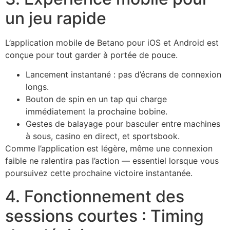
un jeu rapide
L’application mobile de Betano pour iOS et Android est
conçue pour tout garder à portée de pouce.
Lancement instantané : pas d’écrans de connexion
longs.
Bouton de spin en un tap qui charge
immédiatement la prochaine bobine.
Gestes de balayage pour basculer entre machines
à sous, casino en direct, et sportsbook.
Comme l’application est légère, même une connexion
faible ne ralentira pas l’action — essentiel lorsque vous
poursuivez cette prochaine victoire instantanée.
4. Fonctionnement des
sessions courtes : Timing