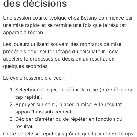
des décisions
Une session courte typique chez Betano commence par
une mise rapide et se termine une fois que le résultat
apparaît à l’écran.
Les joueurs utilisent souvent des montants de mise
prédéfinis pour sauter l’étape du calculateur ; cela
accélère le processus du décision au résultat en
quelques secondes.
Le cycle ressemble à ceci :
Sélectionner le jeu → définir la mise (pré‑définie ou
tap rapide).
Appuyer sur spin / placer la mise → le résultat
apparaît instantanément.
Décider d’arrêter ou de répéter en fonction du
résultat.
Cette boucle se répète jusqu’à ce que la limite de temps