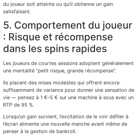
du joueur soit atteinte ou qu’il obtienne un gain
satisfaisant.
5. Comportement du joueur
: Risque et récompense
dans les spins rapides
Les joueurs de courtes sessions adoptent généralement
une mentalité “petit risque, grande récompense”.
Ils placent des mises modestes qui offrent encore
suffisamment de variance pour donner une sensation de
vie — pensez à 1 €–5 € sur une machine à sous avec un
RTP de 95 %.
Lorsqu’un gain survient, l’excitation de le voir défiler à
l’écran alimente une nouvelle manche avant même de
penser à la gestion de bankroll.