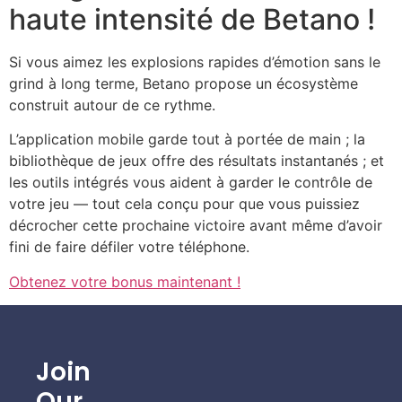
haute intensité de Betano !
Si vous aimez les explosions rapides d’émotion sans le
grind à long terme, Betano propose un écosystème
construit autour de ce rythme.
L’application mobile garde tout à portée de main ; la
bibliothèque de jeux offre des résultats instantanés ; et
les outils intégrés vous aident à garder le contrôle de
votre jeu — tout cela conçu pour que vous puissiez
décrocher cette prochaine victoire avant même d’avoir
fini de faire défiler votre téléphone.
Obtenez votre bonus maintenant !
Join
Our